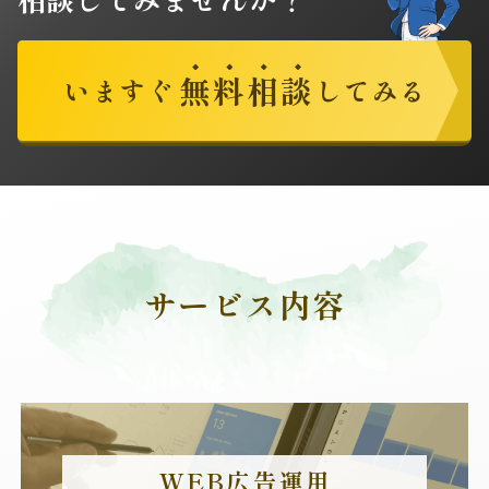
無
料
相
談
いますぐ
してみる
サービス内容
WEB広告運用