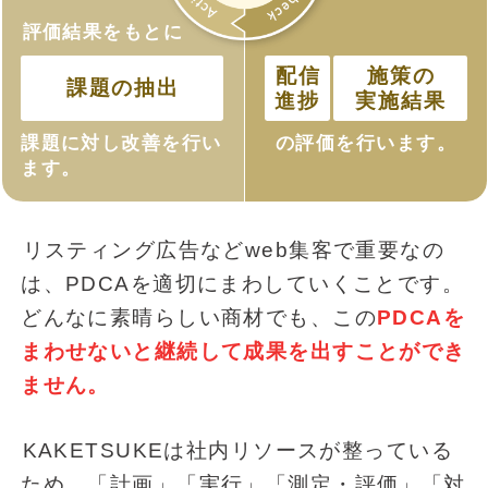
評価結果をもとに
配信
施策の
課題の抽出
進捗
実施結果
課題に対し改善を行い
の評価を行います。
ます。
リスティング広告などweb集客で重要なの
は、PDCAを適切にまわしていくことです。
どんなに素晴らしい商材でも、この
PDCAを
まわせないと継続して成果を出すことができ
ません。
KAKETSUKEは社内リソースが整っている
ため、「計画」「実行」「測定・評価」「対