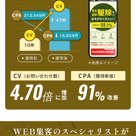
CV
CPA
（お問い合わせ数）
（獲得単価）
4.70
91
倍
%
増
に
加
改善
WEB集客のスペシャリストが