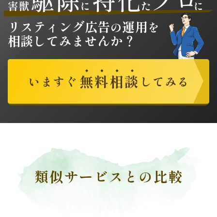
害獣
に
た
に
リスティング広告
運用
の
を
相談
してみませんか？
無
料
相
談
いますぐ
してみる
類似サービスとの比較