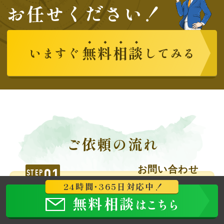
お任せください！
無
料
相
談
いますぐ
してみる
ご依頼の流れ
お問い合わせ
01
STEP
24時
間・
365日対応中！
無料相談
はこちら
お問い合わせフォームよりお気軽に