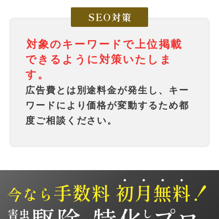
SEO対策
対象のキーワードで上位掲載
できるように対策いたしま
す。
広告費とは別途料金が発生し、キー
ワードにより価格が変動するため都
度ご相談ください。
手数料
初
月
無
料
！
今なら
駆
除
特
化
プ
ロ
害虫
し