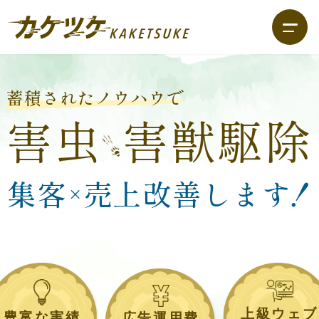
蓄積されたノウハウで
害虫
害獣駆除
集客
売上改善しま
す！
×
上級ウェブ
豊富な実績
広告運用費