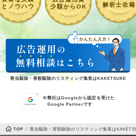
解析士在籍
とノウハウ
少額からOK
かんたん入力！
広告運用
の
無
料
相
談
こちら
は
害虫駆除・害獣駆除のリスティング集客はKAKETSUKE
※
弊社はGoogleから認定を受けた
Google Partnerです
TOP
害虫駆除・害獣駆除のリスティング集客はKAKETSU