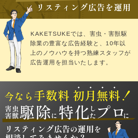
リスティング広告を運用
KAKETSUKEでは、害虫・害獣駆
除業の豊富な広告経験と、10年以
上のノウハウを持つ熟練スタッフが
広告運用を担当いたします。
手数料
初
月
無
料
！
今なら
駆
除
特
化
プ
ロ
害虫
し
害獣
に
た
に
リスティング広告
運用
の
を
相談
してみませんか？