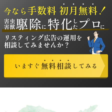
手数料
初
月
無
料
！
今なら
駆
除
特
化
プ
ロ
害虫
し
害獣
に
た
に
リスティング広告
運用
の
を
相談
してみませんか？
無
料
相
談
いますぐ
してみる